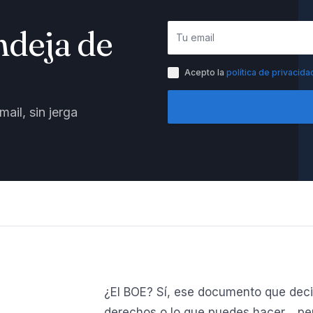
ndeja de
Acepto la
política de privacida
ail, sin jerga
¿El BOE? Sí, ese documento que deci
derechos o lo que puedes hacer… per