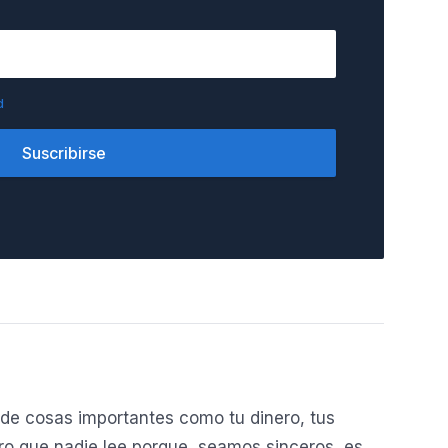
d
Suscribirse
de cosas importantes como tu dinero, tus
o que nadie lee porque, seamos sinceros, es