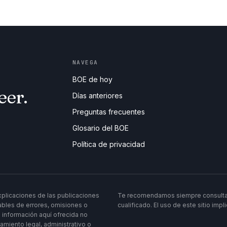
NAVEGA
BOE de hoy
eer.
Días anteriores
Preguntas frecuentes
Glosario del BOE
Política de privacidad
 explicaciones de las publicaciones
Te recomendamos siempre consultar l
bles de errores, omisiones o
cualificado. El uso de este sitio imp
 información aquí ofrecida no
ramiento legal, administrativo o