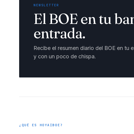
NEWSLETTER
El BOE en tu ba
entrada.
Recibe el resumen diario del BOE en tu em
y con un poco de chispa.
¿QUÉ ES HOYAIBOE?