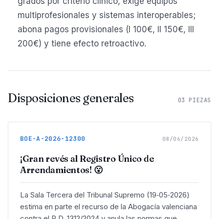
grados por criterio clínico, exige equipos
multiprofesionales y sistemas interoperables;
abona pagos provisionales (I 100€, II 150€, III
200€) y tiene efecto retroactivo.
Disposiciones generales
03
PIEZAS
BOE-A-2026-12300
08/06/2026
¡Gran revés al Registro Único de
Arrendamientos! 😮
La Sala Tercera del Tribunal Supremo (19‑05‑2026)
estima en parte el recurso de la Abogacía valenciana
contra el R.D. 1312/2024 y anula las normas que