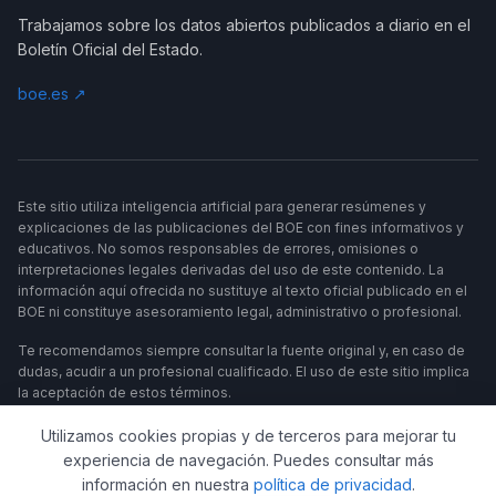
Trabajamos sobre los datos abiertos publicados a diario en el
Boletín Oficial del Estado.
boe.es ↗
Este sitio utiliza inteligencia artificial para generar resúmenes y
explicaciones de las publicaciones del BOE con fines informativos y
educativos. No somos responsables de errores, omisiones o
interpretaciones legales derivadas del uso de este contenido. La
información aquí ofrecida no sustituye al texto oficial publicado en el
BOE ni constituye asesoramiento legal, administrativo o profesional.
Te recomendamos siempre consultar la fuente original y, en caso de
dudas, acudir a un profesional cualificado. El uso de este sitio implica
la aceptación de estos términos.
Utilizamos cookies propias y de terceros para mejorar tu
experiencia de navegación. Puedes consultar más
información en nuestra
política de privacidad
.
UN PROYECTO DE