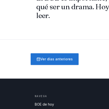
qué ser un drama. Hoy
leer.
Ver días anteriores
NAVEGA
BOE de hoy