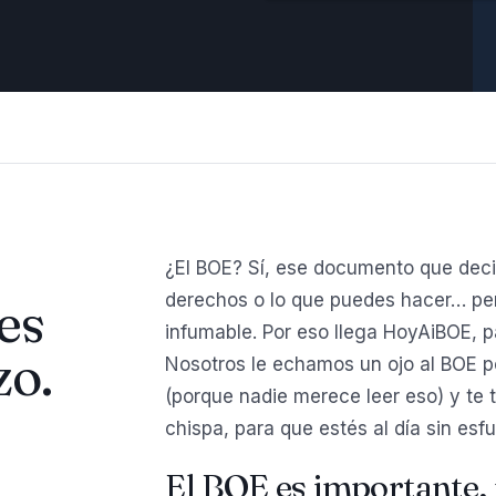
¿El BOE? Sí, ese documento que deci
derechos o lo que puedes hacer… per
es
infumable. Por eso llega HoyAiBOE, p
zo.
Nosotros le echamos un ojo al BOE por 
(porque nadie merece leer eso) y te 
chispa, para que estés al día sin esfu
El BOE es importante, 