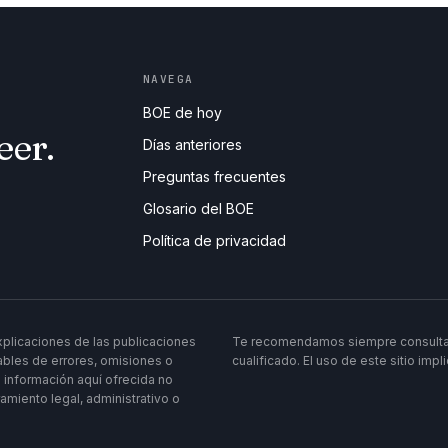
NAVEGA
BOE de hoy
eer.
Días anteriores
Preguntas frecuentes
Glosario del BOE
Política de privacidad
 explicaciones de las publicaciones
Te recomendamos siempre consultar l
bles de errores, omisiones o
cualificado. El uso de este sitio imp
 información aquí ofrecida no
ramiento legal, administrativo o