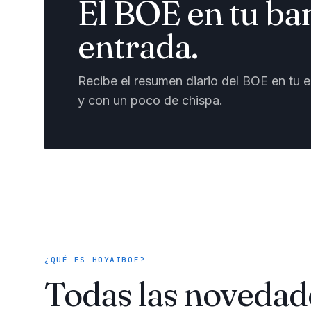
El BOE en tu ba
entrada.
Recibe el resumen diario del BOE en tu em
y con un poco de chispa.
¿QUÉ ES HOYAIBOE?
Todas las novedad