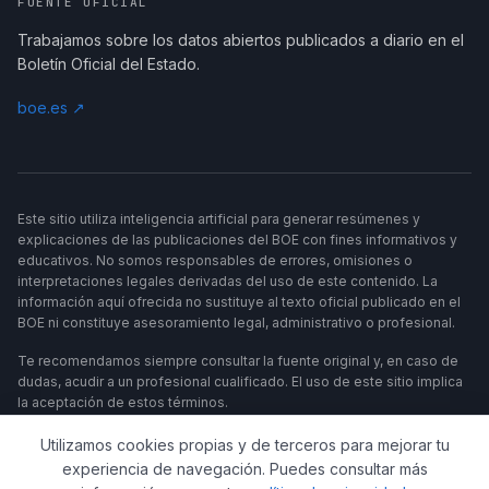
FUENTE OFICIAL
Trabajamos sobre los datos abiertos publicados a diario en el
Boletín Oficial del Estado.
boe.es ↗
Este sitio utiliza inteligencia artificial para generar resúmenes y
explicaciones de las publicaciones del BOE con fines informativos y
educativos. No somos responsables de errores, omisiones o
interpretaciones legales derivadas del uso de este contenido. La
información aquí ofrecida no sustituye al texto oficial publicado en el
BOE ni constituye asesoramiento legal, administrativo o profesional.
Te recomendamos siempre consultar la fuente original y, en caso de
dudas, acudir a un profesional cualificado. El uso de este sitio implica
la aceptación de estos términos.
Utilizamos cookies propias y de terceros para mejorar tu
experiencia de navegación. Puedes consultar más