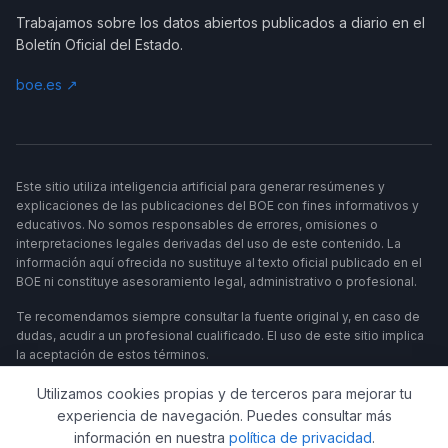
Trabajamos sobre los datos abiertos publicados a diario en el
Boletín Oficial del Estado.
boe.es ↗
Este sitio utiliza inteligencia artificial para generar resúmenes y
explicaciones de las publicaciones del BOE con fines informativos y
educativos. No somos responsables de errores, omisiones o
interpretaciones legales derivadas del uso de este contenido. La
información aquí ofrecida no sustituye al texto oficial publicado en el
BOE ni constituye asesoramiento legal, administrativo o profesional.
Te recomendamos siempre consultar la fuente original y, en caso de
dudas, acudir a un profesional cualificado. El uso de este sitio implica
la aceptación de estos términos.
Utilizamos cookies propias y de terceros para mejorar tu
experiencia de navegación. Puedes consultar más
información en nuestra
política de privacidad
.
UN PROYECTO DE