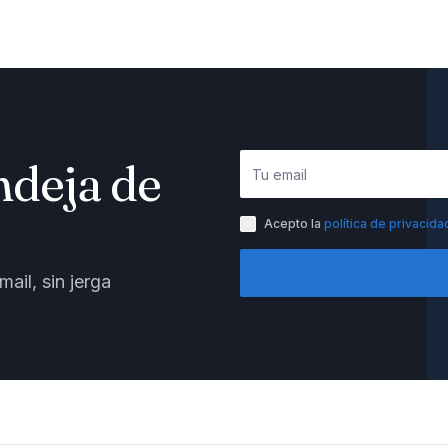
ndeja de
Acepto la
política de privacida
ail, sin jerga