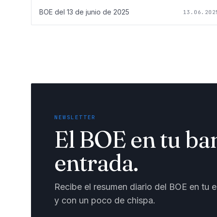
BOE del
13 de junio de 2025
13.06.202
NEWSLETTER
El BOE en tu ba
entrada.
Recibe el resumen diario del BOE en tu em
y con un poco de chispa.