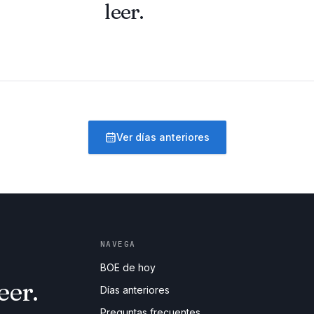
leer.
Ver días anteriores
NAVEGA
BOE de hoy
eer.
Días anteriores
Preguntas frecuentes