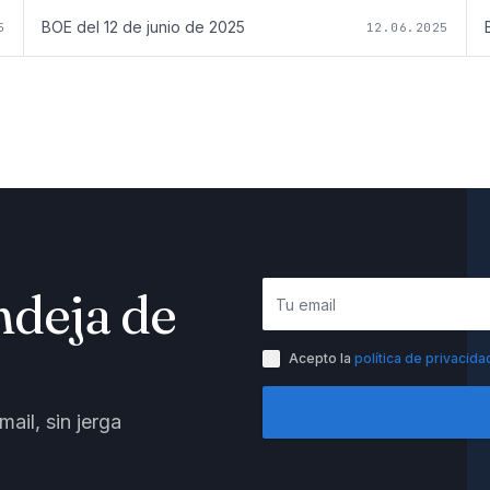
BOE del
12 de junio de 2025
5
12.06.2025
ndeja de
Acepto la
política de privacida
ail, sin jerga