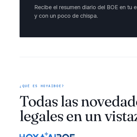
Recibe el resumen diario del BOE en tu em
y con un poco de chispa.
¿QUÉ ES HOYAIBOE?
Todas las novedad
legales en un vista