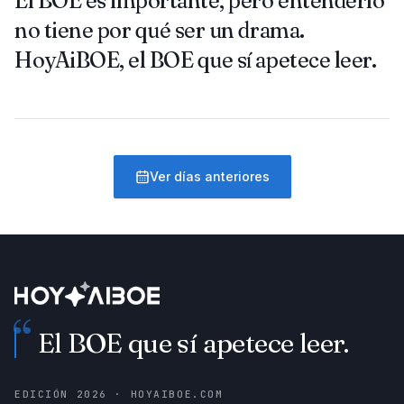
El BOE es importante, pero entenderlo
no tiene por qué ser un drama.
HoyAiBOE, el BOE que sí apetece leer.
Ver días anteriores
“
El BOE que sí apetece leer.
EDICIÓN
2026
· HOYAIBOE.COM