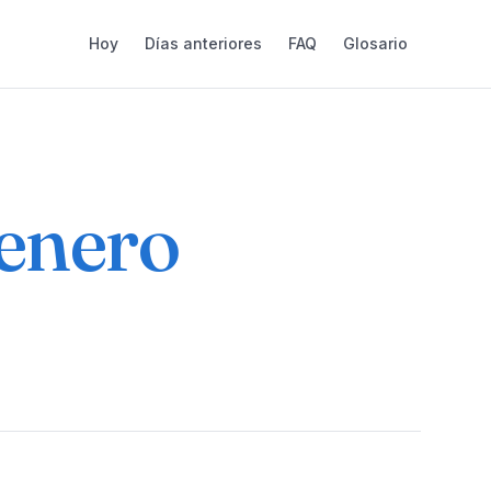
Hoy
Días anteriores
FAQ
Glosario
 enero