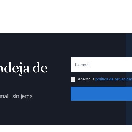
ndeja de
Acepto la
política de privacida
ail, sin jerga