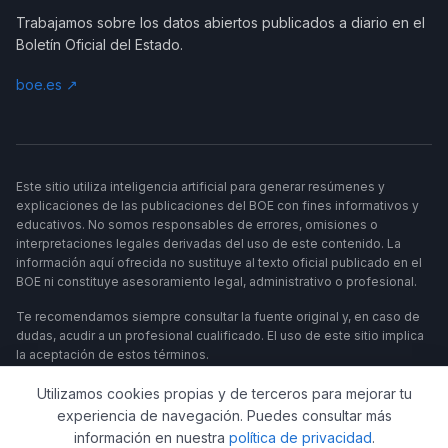
Trabajamos sobre los datos abiertos publicados a diario en el
Boletín Oficial del Estado.
boe.es ↗
Este sitio utiliza inteligencia artificial para generar resúmenes y
explicaciones de las publicaciones del BOE con fines informativos y
educativos. No somos responsables de errores, omisiones o
interpretaciones legales derivadas del uso de este contenido. La
información aquí ofrecida no sustituye al texto oficial publicado en el
BOE ni constituye asesoramiento legal, administrativo o profesional.
Te recomendamos siempre consultar la fuente original y, en caso de
dudas, acudir a un profesional cualificado. El uso de este sitio implica
la aceptación de estos términos.
Utilizamos cookies propias y de terceros para mejorar tu
experiencia de navegación. Puedes consultar más
información en nuestra
política de privacidad
.
UN PROYECTO DE