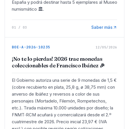
España y podrá destinar hasta 5 ejemplares al Museo
numismático 🏛️.
Saber más
01
/
03
BOE-A-2026-10235
12/05/2026
¡No te lo pierdas! 2026 trae monedas
coleccionables de Francisco Ibáñez 🎉
El Gobierno autoriza una serie de 9 monedas de 1,5 €
(cobre recubierto en plata, 25,8 g, ø 38,75 mm) con
anverso de Ibáñez y reversos a color de sus
personajes (Mortadelo, Filemón, Rompetechos,
etc.). Tirada máxima 10.000 unidades por diseño; la
FNMT‑RCM acuñará y comercializará desde el 2.º
cuatrimestre de 2026. Precio inicial 23,97 € (IVA
excl.) con posible revisión según cotizaciones.