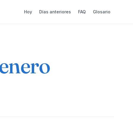
Hoy
Días anteriores
FAQ
Glosario
 enero