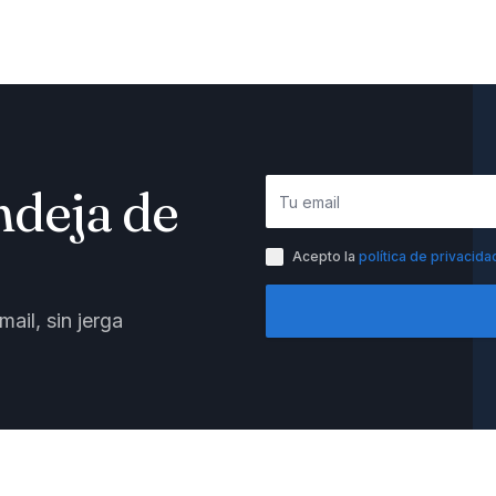
ndeja de
Acepto la
política de privacida
ail, sin jerga